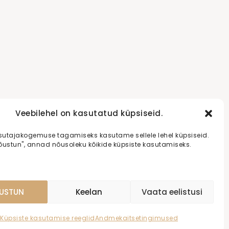
Veebilehel on kasutatud küpsiseid.
sutajakogemuse tagamiseks kasutame sellele lehel küpsiseid.
õustun", annad nõusoleku kõikide küpsiste kasutamiseks.
TAKT
USTUN
Keelan
Vaata eelistusi
Küpsiste kasutamise reeglid
Andmekaitsetingimused