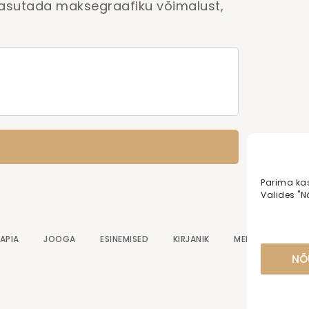
 kasutada maksegraafiku võimalust,
Parima ka
Valides "N
APIA
JOOGA
ESINEMISED
KIRJANIK
MEEDIA
KON
NÕ