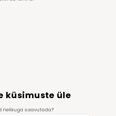
e küsimuste üle
id nelikuga saavutada?