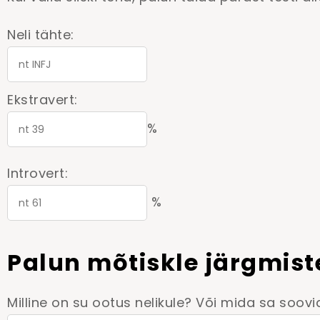
Neli tähte:
Ekstravert:
%
Introvert:
%
Palun mõtiskle järgmist
Milline on su ootus nelikule? Või mida sa soov