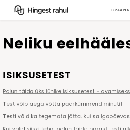
TERAAPIA
Neliku eelhääle
ISIKSUSETEST
Palun täida üks lühike isiksusetest - avamiseks 
Test võib aega võtta paarkümmend minutit.
Testi võid ka tegemata jätta, kui sa igapäevasel
Kui valid siiski teha, palun täida pärast testi al