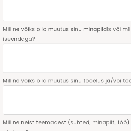
Milline võiks olla muutus sinu minapildis või mi
iseendaga?
Milline võiks olla muutus sinu tööelus ja/või t
Milline neist teemadest (suhted, minapilt, töö) 