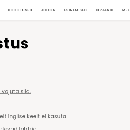
KOOLITUSED
JOOGA
ESINEMISED
KIRJANIK
MEE
stus
vajuta siia.
t inglise keelt ei kasuta.
lolevad lahtrid.