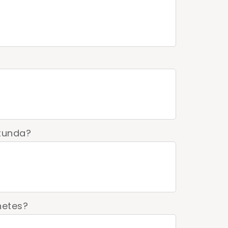
 tunda?
hetes?