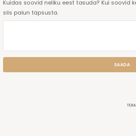
Kuidas soovid neliku eest tasuda? Kui soovid
siis palun täpsusta.
Please leave this field empty.
TERA