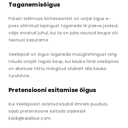
Taganemisõigus
Pärast tellimuse kättesaamist on ostjal õigus e-
poes sõlmitud lepingust taganeda 14 päeva jooksul,
välja arvatud juhul, kui ta on juba asunud kaupa või
teenust kasutama.
Veebipoel on õigus taganeda müügitehingust ning
nõuda ostjalt tagasi kaup, kui kauba hind veebipoes
on eksituse tõttu märgitud oluliselt alla kauba
turuhinna.
Pretensiooni esitamise õigus
Kui Veebipoest ostetud kaubal ilmneb puudusi,
saab pretensioone esitada aadressil
kaidi@kaidilaur.com
.