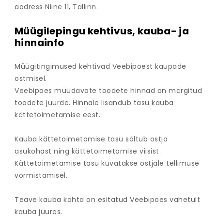
aadress Niine 11, Tallinn.
Müügilepingu kehtivus, kauba- ja
hinnainfo
Müügitingimused kehtivad Veebipoest kaupade
ostmisel.
Veebipoes müüdavate toodete hinnad on märgitud
toodete juurde. Hinnale lisandub tasu kauba
kättetoimetamise eest.
Kauba kättetoimetamise tasu sõltub ostja
asukohast ning kättetoimetamise viisist.
Kättetoimetamise tasu kuvatakse ostjale tellimuse
vormistamisel.
Teave kauba kohta on esitatud Veebipoes vahetult
kauba juures.