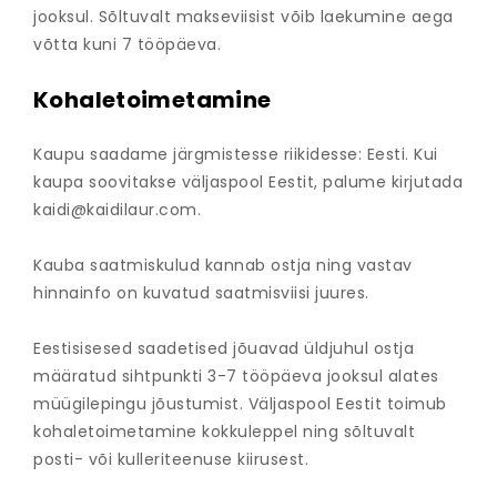
jooksul. Sõltuvalt makseviisist võib laekumine aega
võtta kuni 7 tööpäeva.
Kohaletoimetamine
Kaupu saadame järgmistesse riikidesse: Eesti. Kui
kaupa soovitakse väljaspool Eestit, palume kirjutada
kaidi@kaidilaur.com
.
Kauba saatmiskulud kannab ostja ning vastav
hinnainfo on kuvatud saatmisviisi juures.
Eestisisesed saadetised jõuavad üldjuhul ostja
määratud sihtpunkti 3-7 tööpäeva jooksul alates
müügilepingu jõustumist. Väljaspool Eestit toimub
kohaletoimetamine kokkuleppel ning sõltuvalt
posti- või kulleriteenuse kiirusest.