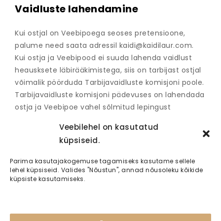
Vaidluste lahendamine
Kui ostjal on Veebipoega seoses pretensioone,
palume need saata adressil
kaidi@kaidilaur.com
.
Kui ostja ja Veebipood ei suuda lahenda vaidlust
heausksete läbirääkimistega, siis on tarbijast ostjal
võimalik pöörduda Tarbijavaidluste komisjoni poole.
Tarbijavaidluste komisjoni pädevuses on lahendada
ostja ja Veebipoe vahel sõlmitud lepingust
tulenevaid vaidlusi. Ostja kaebuse läbivaatamine
Veebilehel on kasutatud
komisjonis on tasuta. Ostja võib kasutada ka
küpsiseid.
Euroopa Liidu tarbijavaidluste lahendamise
platvormi.
Parima kasutajakogemuse tagamiseks kasutame sellele
lehel küpsiseid. Valides "Nõustun", annad nõusoleku kõikide
küpsiste kasutamiseks.
TERAAPIA
JOOGA