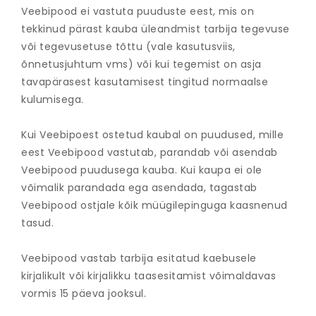
Veebipood ei vastuta puuduste eest, mis on
tekkinud pärast kauba üleandmist tarbija tegevuse
või tegevusetuse tõttu (vale kasutusviis,
õnnetusjuhtum vms) või kui tegemist on asja
tavapärasest kasutamisest tingitud normaalse
kulumisega.
Kui Veebipoest ostetud kaubal on puudused, mille
eest Veebipood vastutab, parandab või asendab
Veebipood puudusega kauba. Kui kaupa ei ole
võimalik parandada ega asendada, tagastab
Veebipood ostjale kõik müügilepinguga kaasnenud
tasud.
Veebipood vastab tarbija esitatud kaebusele
kirjalikult või kirjalikku taasesitamist võimaldavas
vormis 15 päeva jooksul.